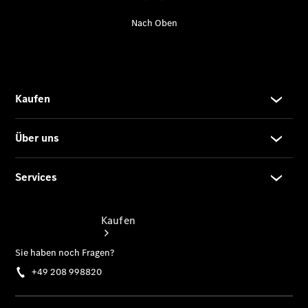
vereinbaren
Servicetermin
buchen
Tel: +49
208
998820
Kaufen