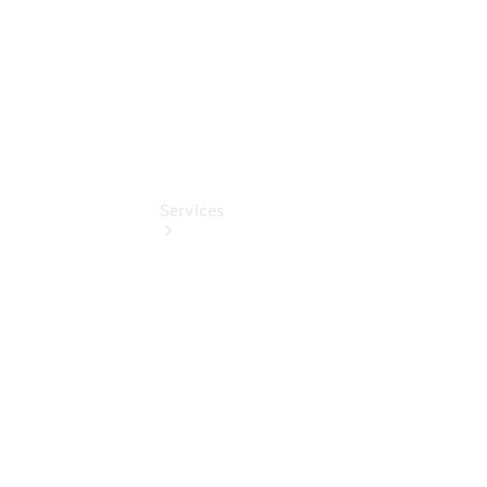
Services
Reparatur &
Werkstatt
Classic
Partner
Gebrauchtwagensuche