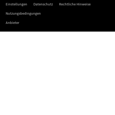
Übersicht
Serviceangebote
Reifen &
Kompletträder
Teile &
Zubehör
Pannen- &
Schadenhilfe
Reparatur &
Werkstatt
Rückrufe &
Umrüstungen
Warnung: Betrug
beim
Gebrauchtwagenkauf
Service für
Reisemobile
Gebrauchtwagensuche
Digitale
Extras