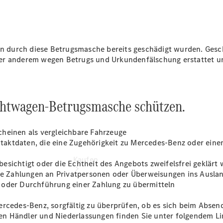
vereinbaren
Servicetermin
buchen
Tel: +49
208
durch diese Betrugsmasche bereits geschädigt wurden. Geschäd
998820
er anderem wegen Betrugs und Urkundenfälschung erstattet un
uchtwagen-Betrugsmasche schützen.
cheinen als vergleichbare Fahrzeuge
aktdaten, die eine Zugehörigkeit zu Mercedes-Benz oder eine
Kaufen
esichtigt oder die Echtheit des Angebots zweifelsfrei geklärt
e Zahlungen an Privatpersonen oder Überweisungen ins Ausla
 oder Durchführung einer Zahlung zu übermitteln
ercedes-Benz, sorgfältig zu überprüfen, ob es sich beim Absen
rten Händler und Niederlassungen finden Sie unter folgendem L