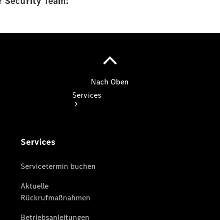
r Security Team:
Services
Reparatur &
Werkstatt
Classic
Partner
Gebrauchtwagensuche