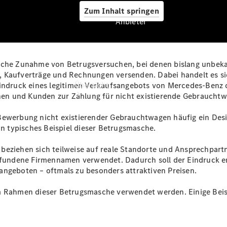
Zum Inhalt springen
Anbieter
tliche Zunahme von Betrugsversuchen, bei denen bislang unbe
Anbieter
e, Kaufverträge und Rechnungen versenden. Dabei handelt es 
Übersicht
indruck eines legitimen Verkaufsangebots von Mercedes‑Benz od
innen und Kunden zur Zahlung für nicht existierende Gebrauch
 Bewerbung nicht existierender Gebrauchtwagen häufig ein Des
in typisches Beispiel dieser Betrugsmasche.
 beziehen sich teilweise auf reale Standorte und Ansprechpa
 erfundene Firmennamen verwendet. Dadurch soll der Eindruck
Startseite
angeboten – oftmals zu besonders attraktiven Preisen.
Ansprechpartner
finden
m Rahmen dieser Betrugsmasche verwendet werden. Einige Beisp
Beratung
vereinbaren
Servicetermin