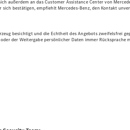
ich außerdem an das Customer Assistance Center von Mercede
r sich bestätigen, empfiehlt Mercedes-Benz, den Kontakt unverz
Übersicht
Serviceangebote
Reifen &
Kompletträder
rzeug besichtigt und die Echtheit des Angebots zweifelsfrei ge
Teile &
ng oder der Weitergabe persönlicher Daten immer Rücksprache 
Zubehör
Pannen- &
Schadenhilfe
Reparatur &
Werkstatt
Rückrufe &
Umrüstungen
Warnung: Betrug
beim
Gebrauchtwagenkauf
Service für
Reisemobile
Gebrauchtwagensuche
Digitale
Extras